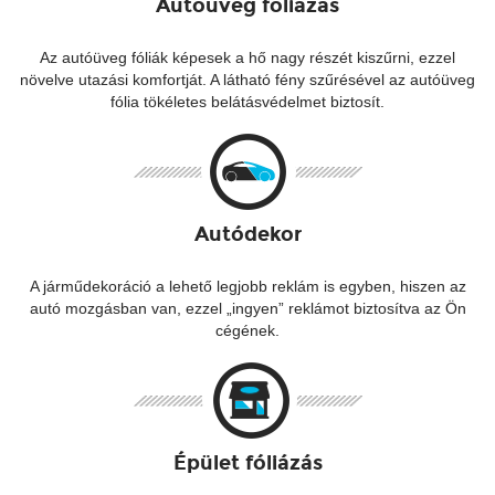
Autóüveg fóliázás
Az autóüveg fóliák képesek a hő nagy részét kiszűrni, ezzel
növelve utazási komfortját. A látható fény szűrésével az autóüveg
fólia tökéletes belátásvédelmet biztosít.
Autódekor
A járműdekoráció a lehető legjobb reklám is egyben, hiszen az
autó mozgásban van, ezzel „ingyen” reklámot biztosítva az Ön
cégének.
Épület fóliázás