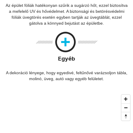
Az épület fóliák hatékonyan szűrik a sugárzó hőt, ezzel biztosítva
a mefelelő UV és hővédelmet. A biztonsági és betörésvédelmi
fóliák üvegtörés esetén egyben tartják az üvegtáblát, ezzel
gátolva a könnyed bejutást az épületbe.
Egyéb
A dekoráció lényege, hogy egyedivé, feltűnővé varázsoljon tábla,
molinó, üveg, autó vagy egyéb felületet.