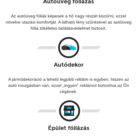
Autóüveg fóliázás
Az autóüveg fóliák képesek a hő nagy részét kiszűrni, ezzel
növelve utazási komfortját. A látható fény szűrésével az autóüveg
fólia tökéletes belátásvédelmet biztosít.
Autódekor
A járműdekoráció a lehető legjobb reklám is egyben, hiszen az
autó mozgásban van, ezzel „ingyen” reklámot biztosítva az Ön
cégének.
Épület fóliázás