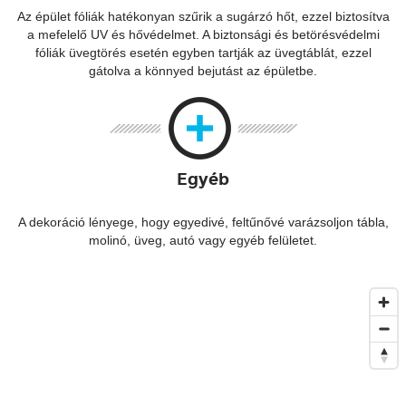
Az épület fóliák hatékonyan szűrik a sugárzó hőt, ezzel biztosítva
a mefelelő UV és hővédelmet. A biztonsági és betörésvédelmi
fóliák üvegtörés esetén egyben tartják az üvegtáblát, ezzel
gátolva a könnyed bejutást az épületbe.
Egyéb
A dekoráció lényege, hogy egyedivé, feltűnővé varázsoljon tábla,
molinó, üveg, autó vagy egyéb felületet.