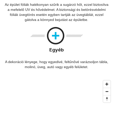
Az épület fóliák hatékonyan szűrik a sugárzó hőt, ezzel biztosítva
a mefelelő UV és hővédelmet. A biztonsági és betörésvédelmi
fóliák üvegtörés esetén egyben tartják az üvegtáblát, ezzel
gátolva a könnyed bejutást az épületbe.
Egyéb
A dekoráció lényege, hogy egyedivé, feltűnővé varázsoljon tábla,
molinó, üveg, autó vagy egyéb felületet.