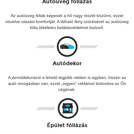
Autóüveg fóliázás
Az autóüveg fóliák képesek a hő nagy részét kiszűrni, ezzel
növelve utazási komfortját. A látható fény szűrésével az autóüveg
fólia tökéletes belátásvédelmet biztosít.
Autódekor
A járműdekoráció a lehető legjobb reklám is egyben, hiszen az
autó mozgásban van, ezzel „ingyen” reklámot biztosítva az Ön
cégének.
Épület fóliázás