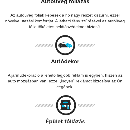
Autóüveg fóliázás
Az autóüveg fóliák képesek a hő nagy részét kiszűrni, ezzel
növelve utazási komfortját. A látható fény szűrésével az autóüveg
fólia tökéletes belátásvédelmet biztosít.
Autódekor
A járműdekoráció a lehető legjobb reklám is egyben, hiszen az
autó mozgásban van, ezzel „ingyen” reklámot biztosítva az Ön
cégének.
Épület fóliázás