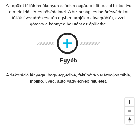
Az épület fóliák hatékonyan szűrik a sugárzó hőt, ezzel biztosítva
a mefelelő UV és hővédelmet. A biztonsági és betörésvédelmi
fóliák üvegtörés esetén egyben tartják az üvegtáblát, ezzel
gátolva a könnyed bejutást az épületbe.
Egyéb
A dekoráció lényege, hogy egyedivé, feltűnővé varázsoljon tábla,
molinó, üveg, autó vagy egyéb felületet.