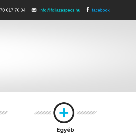
70 617 76 94
info@foliazaspecs.hu
facebook
Egyéb