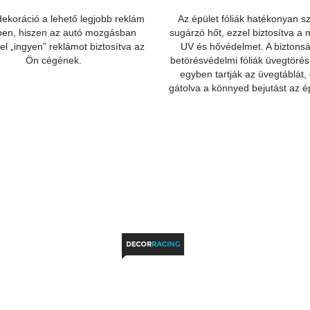
ekoráció a lehető legjobb reklám
Az épület fóliák hatékonyan sz
ben, hiszen az autó mozgásban
sugárzó hőt, ezzel biztosítva a 
el „ingyen” reklámot biztosítva az
UV és hővédelmet. A biztonsá
Ön cégének.
betörésvédelmi fóliák üvegtöré
egyben tartják az üvegtáblát,
gátolva a könnyed bejutást az é