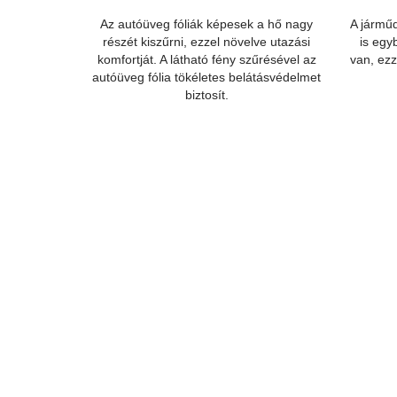
Az autóüveg fóliák képesek a hő nagy
A járműd
részét kiszűrni, ezzel növelve utazási
is egy
komfortját. A látható fény szűrésével az
van, ezz
autóüveg fólia tökéletes belátásvédelmet
biztosít.