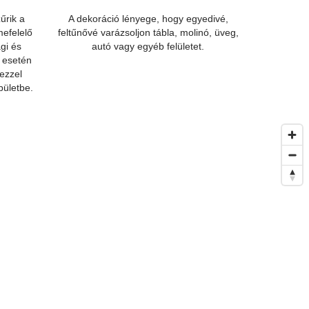
űrik a
A dekoráció lényege, hogy egyedivé,
mefelelő
feltűnővé varázsoljon tábla, molinó, üveg,
gi és
autó vagy egyéb felületet.
s esetén
 ezzel
pületbe.